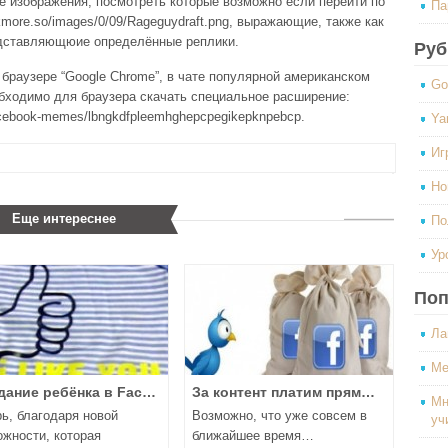
акже изображения, посмотреть которые возможно если перейти по
Па
urkmore.so/images/0/09/Rageguydraft.png, выражающие, также как
едставляющюие определённые реплики.
Руб
браузере “Google Chrome”, в чате популярной американском
Go
обходимо для браузера скачать специальное расширение:
/facebook-memes/lbngkdfpleemhghepcpegikepknpebcp.
Ya
Иг
Но
Еще интереснее
По
Ур
Поп
Ла
Ме
ание ребёнка в Fac…
За контент платим прям…
Мн
ь, благодаря новой
Возможно, что уже совсем в
уч
ожности, которая
ближайшее время…