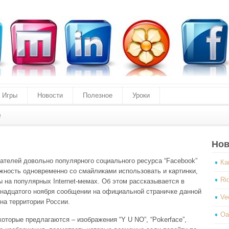
Игры
Новости
Полезное
Уроки
и
Нов
вателей довольно популярного социального ресурса “Facebook”
Ка
жность одновременно со смайликами использовать и картинки,
Ri
 на популярных Internet-мемах. Об этом рассказывается в
надцатого ноября сообщении на официальной страничке данной
Ve
на территории России.
Оа
которые предлагаются – изображения “Y U NO”, “Pokerface”,