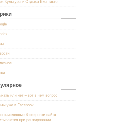
рк Культуры и Отдыха Вконтакте
рики
ogle
ndex
ры
вости
лезное
оки
улярное
йкать или нет – вот в чем вопрос
мы уже в Facebook
огочисленные блокировки сайта
итываются при ранжировании