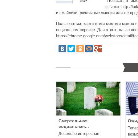
“Trollface”, а т
ссылке: http://l
и смайлики, различные эмоции или же пр
Пользоваться картинками-мемами можно в 
социальном сервисе. Для этого только не
https://chrome.google.com/webstore/detail
Смертельная
Ожид
социальная…
Тепер
Довольно интересная
возм