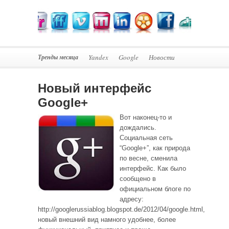
Тренды месяца
Yandex
Google
Новости
Новый интерфейс
Google+
Вот наконец-то и
дождались.
Социальная сеть
“Google+”, как природа
по весне, сменила
интерфейс. Как было
сообщено в
официальном блоге по
адресу:
http://googlerussiablog.blogspot.de/2012/04/google.html,
новый внешний вид намного удобнее, более